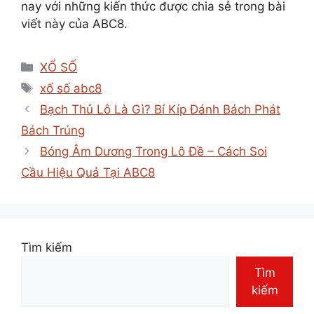
nay với những kiến thức được chia sẻ trong bài
viết này của ABC8.
Danh
XỔ SỐ
mục
Thẻ
xổ số abc8
Bạch Thủ Lô Là Gì? Bí Kíp Đánh Bách Phát
Bách Trúng
Bóng Âm Dương Trong Lô Đề – Cách Soi
Cầu Hiệu Quả Tại ABC8
Tìm kiếm
Tìm
kiếm