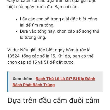
Đây là cách soi cầu dựa trên kết quả giải đặc
biệt của ngày trước đó. Bạn chỉ cần:
Lấy các con số trong giải đặc biệt cộng
lại để tìm ra tổng.
Dựa vào tổng này, chọn cặp số song thủ
lô tương ứng.
Ví dụ: Nếu giải đặc biệt ngày hôm trước là
13524, tổng các số là 15. Khi đó, bạn có thể
chọn cặp số 15 và 51 để đặt cược.
Xem thêm:
Bạch Thủ Lô Là Gì? Bí Kíp Đánh
Bách Phát Bách Trúng
Dựa trên đầu câm đuôi câm