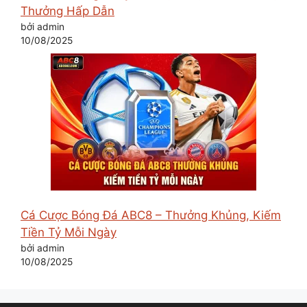
Thưởng Hấp Dẫn
bởi admin
10/08/2025
Cá Cược Bóng Đá ABC8 – Thưởng Khủng, Kiếm
Tiền Tỷ Mỗi Ngày
bởi admin
10/08/2025