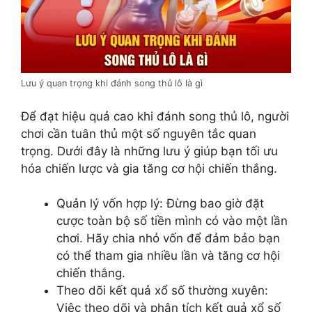
Lưu ý quan trọng khi đánh song thủ lô là gì
Để đạt hiệu quả cao khi đánh song thủ lô, người
chơi cần tuân thủ một số nguyên tắc quan
trọng. Dưới đây là những lưu ý giúp bạn tối ưu
hóa chiến lược và gia tăng cơ hội chiến thắng.
Quản lý vốn hợp lý: Đừng bao giờ đặt
cược toàn bộ số tiền mình có vào một lần
chơi. Hãy chia nhỏ vốn để đảm bảo bạn
có thể tham gia nhiều lần và tăng cơ hội
chiến thắng.
Theo dõi kết quả xổ số thường xuyên:
Việc theo dõi và phân tích kết quả xổ số