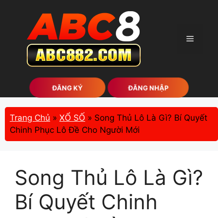
Chuyển
đến
nội
Menu
dung
ĐĂNG KÝ
ĐĂNG NHẬP
Trang Chủ
»
XỔ SỐ
»
Song Thủ Lô Là Gì? Bí Quyết
Chinh Phục Lô Đề Cho Người Mới
Song Thủ Lô Là Gì?
Bí Quyết Chinh