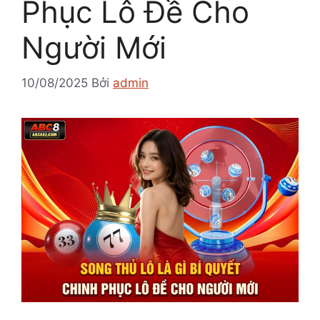
Phục Lô Đề Cho
Người Mới
10/08/2025
Bởi
admin