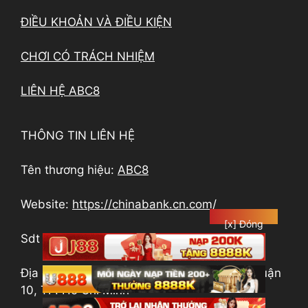
ĐIỀU KHOẢN VÀ ĐIỀU KIỆN
CHƠI CÓ TRÁCH NHIỆM
LIÊN HỆ ABC8
THÔNG TIN LIÊN HỆ
Tên thương hiệu:
ABC8
Website:
https://chinabank.cn.com/
[x] Đóng
Sdt : 0785 543 210
Địa chỉ: 23 Đường Hòa Hưng, Phường 13, Quận
10, TP. Hồ Chí Minh