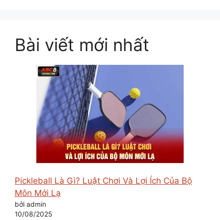
Bài viết mới nhất
Pickleball Là Gì? Luật Chơi Và Lợi Ích Của Bộ
Môn Mới Lạ
bởi admin
10/08/2025