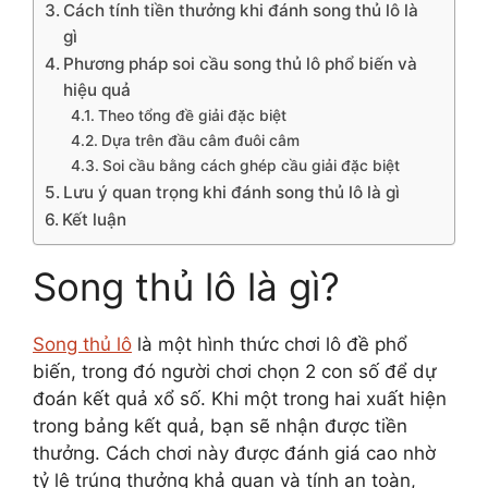
Cách tính tiền thưởng khi đánh song thủ lô là
gì
Phương pháp soi cầu song thủ lô phổ biến và
hiệu quả
Theo tổng đề giải đặc biệt
Dựa trên đầu câm đuôi câm
Soi cầu bằng cách ghép cầu giải đặc biệt
Lưu ý quan trọng khi đánh song thủ lô là gì
Kết luận
Song thủ lô là gì?
Song thủ lô
là một hình thức chơi lô đề phổ
biến, trong đó người chơi chọn 2 con số để dự
đoán kết quả xổ số. Khi một trong hai xuất hiện
trong bảng kết quả, bạn sẽ nhận được tiền
thưởng. Cách chơi này được đánh giá cao nhờ
tỷ lệ trúng thưởng khả quan và tính an toàn,