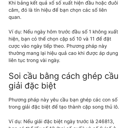
Khi bảng kết quả xổ số xuất hiện đầu hoặc đuôi
câm, đó là tín hiệu để bạn chọn các số liên
quan.
Ví dụ: Nếu ngày hôm trước đầu số 1 không xuất
hiện, bạn có thể chọn cặp số 10 và 11 để đặt
cược vào ngày tiếp theo. Phương pháp này
thường mang lại hiệu quả cao khi được áp dụng
liên tục trong vài ngày.
Soi cầu bằng cách ghép cầu
giải đặc biệt
Phương pháp này yêu cầu bạn ghép các con số
trong giải đặc biệt để tạo thành cặp song thủ lô.
Ví dụ: Nếu giải đặc biệt ngày trước là 246813,