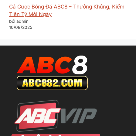
Cá Cược Bóng Đá ABC8 – Thưởng Khủng, Kiếm
Tiền Tỷ Mỗi Ngày
bởi admin
10/08/2025