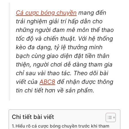
Cá cược bóng chuyền
mang đến
trải nghiệm giải trí hấp dẫn cho
những người đam mê môn thể thao
tốc độ và chiến thuật. Với hệ thống
kèo đa dạng, tỷ lệ thưởng minh
bạch cùng giao diện đặt tiền thân
thiện, người chơi dễ dàng tham gia
chỉ sau vài thao tác. Theo dõi bài
viết của
ABC8
để nhận được thông
tin chi tiết hơn về sản phẩm.
Chi tiết bài viết
Hiểu rõ cá cược bóng chuyền trước khi tham