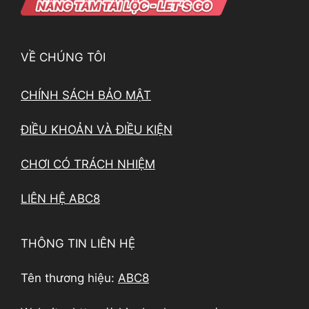
VỀ CHÚNG TÔI
CHÍNH SÁCH BẢO MẬT
ĐIỀU KHOẢN VÀ ĐIỀU KIỆN
CHƠI CÓ TRÁCH NHIỆM
LIÊN HỆ ABC8
THÔNG TIN LIÊN HỆ
Tên thương hiệu:
ABC8