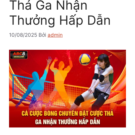
Thả Ga Nhận
Thưởng Hấp Dẫn
10/08/2025
Bởi
admin