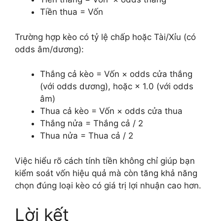
Tiền thua = Vốn
Trường hợp kèo có tỷ lệ chấp hoặc Tài/Xỉu (có
odds âm/dương):
Thắng cả kèo = Vốn × odds cửa thắng
(với odds dương), hoặc × 1.0 (với odds
âm)
Thua cả kèo = Vốn × odds cửa thua
Thắng nửa = Thắng cả / 2
Thua nửa = Thua cả / 2
Việc hiểu rõ cách tính tiền không chỉ giúp bạn
kiểm soát vốn hiệu quả mà còn tăng khả năng
chọn đúng loại kèo có giá trị lợi nhuận cao hơn.
Lời kết