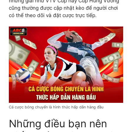
những giải như VTV Cup hay Cúp Hùng Vương
cũng thường được cập nhật kèo để người chơi
có thể theo dõi và đặt cược trực tiếp.
Cá cược bóng chuyển là hình thức hấp dẫn hàng đầu
Những điều bạn nên