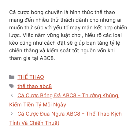
Cá cược bóng chuyền là hình thức thể thao
mang đến nhiều thử thách dành cho những ai
muốn thử sức với yếu tố may mắn kết hợp chiến
lược. Việc nắm vững luật chơi, hiểu rõ các loại
kèo cũng như cách đặt sẽ giúp bạn tăng tỷ lệ
chiến thắng và kiểm soát tốt nguồn vốn khi
tham gia tại ABC8.
Danh
THỂ THAO
mục
Thẻ
thể thao abc8
Cá Cược Bóng Đá ABC8 – Thưởng Khủng,
Kiếm Tiền Tỷ Mỗi Ngày
Cá Cược Đua Ngựa ABC8 – Thể Thao Kịch
Tính Và Chiến Thuật