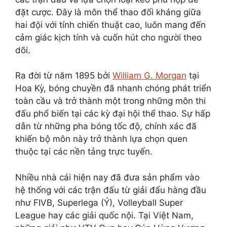
đặt cược. Đây là môn thể thao đối kháng giữa
hai đội với tính chiến thuật cao, luôn mang đến
cảm giác kịch tính và cuốn hút cho người theo
dõi.
Ra đời từ năm 1895 bởi
William G. Morgan
tại
Hoa Kỳ, bóng chuyền đã nhanh chóng phát triển
toàn cầu và trở thành một trong những môn thi
đấu phổ biến tại các kỳ đại hội thể thao. Sự hấp
dẫn từ những pha bóng tốc độ, chính xác đã
khiến bộ môn này trở thành lựa chọn quen
thuộc tại các nền tảng trực tuyến.
Nhiều nhà cái hiện nay đã đưa sản phẩm vào
hệ thống với các trận đấu từ giải đấu hàng đầu
như FIVB, Superlega (Ý), Volleyball Super
League hay các giải quốc nội. Tại Việt Nam,