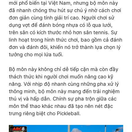
mới phổ biến tại Việt Nam, nhưng bộ môn này
đã nhanh chóng thu hút sự chú ý nhờ cách chơi
đơn giản cùng tính giải trí cao. Người chơi sử
dụng vợt để đánh bóng nhựa có lỗ qua lưới,
trên sân có kích thước nhỏ hơn sân tennis. Sự
linh hoạt trong hình thức chơi, bao gồm cả đánh
đơn và đánh đôi, khiến nó trở thành lựa chọn lý
tưởng cho mọi lứa tuổi.
Bộ môn này không chỉ dễ tiếp cận mà còn đầy
thách thức khi người chơi muốn nâng cao kỹ
năng. Với nhịp độ nhanh cùng những pha xử lý
thông minh, bộ môn này mang đến trải nghiệm
thú vị và hấp dẫn. Chính sự pha trộn giữa các
môn thể thao khác nhau đã tạo nên nét đặc
trưng riêng biệt cho Pickleball.