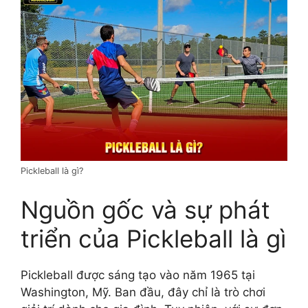
Pickleball là gì?
Nguồn gốc và sự phát
triển của Pickleball là gì
Pickleball được sáng tạo vào năm 1965 tại
Washington, Mỹ. Ban đầu, đây chỉ là trò chơi