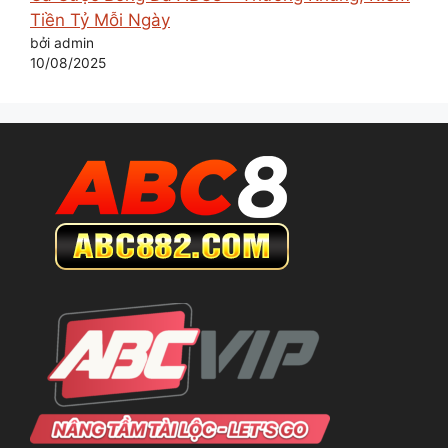
Tiền Tỷ Mỗi Ngày
bởi admin
10/08/2025