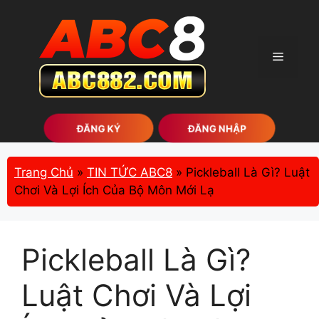
Chuyển
đến
nội
Menu
dung
ĐĂNG KÝ
ĐĂNG NHẬP
Trang Chủ
»
TIN TỨC ABC8
»
Pickleball Là Gì? Luật
Chơi Và Lợi Ích Của Bộ Môn Mới Lạ
Pickleball Là Gì?
Luật Chơi Và Lợi