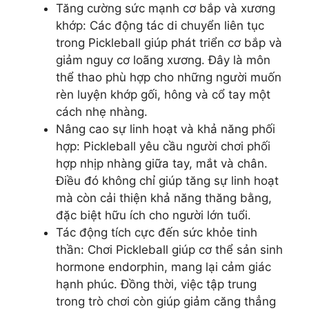
Tăng cường sức mạnh cơ bắp và xương
khớp: Các động tác di chuyển liên tục
trong Pickleball giúp phát triển cơ bắp và
giảm nguy cơ loãng xương. Đây là môn
thể thao phù hợp cho những người muốn
rèn luyện khớp gối, hông và cổ tay một
cách nhẹ nhàng.
Nâng cao sự linh hoạt và khả năng phối
hợp: Pickleball yêu cầu người chơi phối
hợp nhịp nhàng giữa tay, mắt và chân.
Điều đó không chỉ giúp tăng sự linh hoạt
mà còn cải thiện khả năng thăng bằng,
đặc biệt hữu ích cho người lớn tuổi.
Tác động tích cực đến sức khỏe tinh
thần: Chơi Pickleball giúp cơ thể sản sinh
hormone endorphin, mang lại cảm giác
hạnh phúc. Đồng thời, việc tập trung
trong trò chơi còn giúp giảm căng thẳng