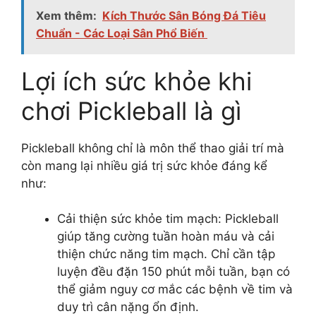
Xem thêm:
Kích Thước Sân Bóng Đá Tiêu
Chuẩn - Các Loại Sân Phổ Biến
Lợi ích sức khỏe khi
chơi Pickleball là gì
Pickleball không chỉ là môn thể thao giải trí mà
còn mang lại nhiều giá trị sức khỏe đáng kể
như:
Cải thiện sức khỏe tim mạch: Pickleball
giúp tăng cường tuần hoàn máu và cải
thiện chức năng tim mạch. Chỉ cần tập
luyện đều đặn 150 phút mỗi tuần, bạn có
thể giảm nguy cơ mắc các bệnh về tim và
duy trì cân nặng ổn định.