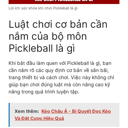
Lợi ích sức khỏe khi chơi Pickleball là gì
Luật chơi cơ bản cần
nắm của bộ môn
Pickleball là gì
Khi bắt đầu làm quen với Pickleball là gì, bạn
cần nắm rõ các quy định cơ bản về sân bãi,
trang thiết bị và cách chơi. Việc này không chỉ
giúp bạn chơi đúng luật mà còn nâng cao kỹ
năng trong quá trình luyện tập.
Xem thêm:
Kèo Châu Á - Bí Quyết Đọc Kèo
Và Đặt Cược Hiệu Quả