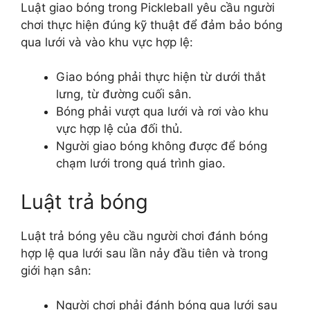
Luật giao bóng trong Pickleball yêu cầu người
chơi thực hiện đúng kỹ thuật để đảm bảo bóng
qua lưới và vào khu vực hợp lệ:
Giao bóng phải thực hiện từ dưới thắt
lưng, từ đường cuối sân.
Bóng phải vượt qua lưới và rơi vào khu
vực hợp lệ của đối thủ.
Người giao bóng không được để bóng
chạm lưới trong quá trình giao.
Luật trả bóng
Luật trả bóng yêu cầu người chơi đánh bóng
hợp lệ qua lưới sau lần nảy đầu tiên và trong
giới hạn sân:
Người chơi phải đánh bóng qua lưới sau