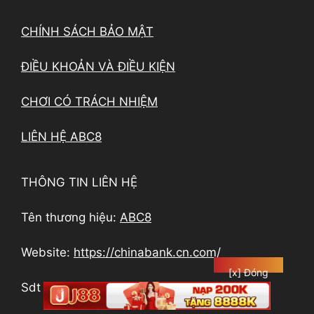
CHÍNH SÁCH BẢO MẬT
ĐIỀU KHOẢN VÀ ĐIỀU KIỆN
CHƠI CÓ TRÁCH NHIỆM
LIÊN HỆ ABC8
THÔNG TIN LIÊN HỆ
Tên thương hiệu:
ABC8
Website:
https://chinabank.cn.com/
[x] Đóng
Sdt : 0785 543 210