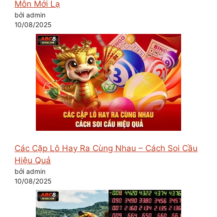
Môn Mới Lạ
bởi admin
10/08/2025
Các Cặp Lô Hay Ra Cùng Nhau – Cách Soi Cầu
Hiệu Quả
bởi admin
10/08/2025