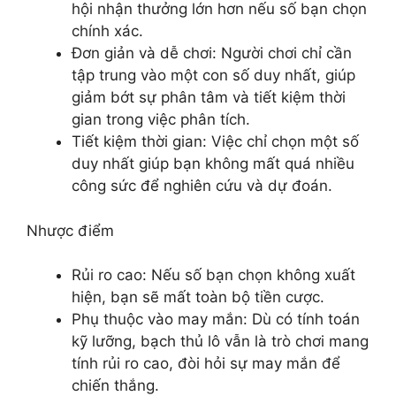
hội nhận thưởng lớn hơn nếu số bạn chọn
chính xác.
Đơn giản và dễ chơi: Người chơi chỉ cần
tập trung vào một con số duy nhất, giúp
giảm bớt sự phân tâm và tiết kiệm thời
gian trong việc phân tích.
Tiết kiệm thời gian: Việc chỉ chọn một số
duy nhất giúp bạn không mất quá nhiều
công sức để nghiên cứu và dự đoán.
Nhược điểm
Rủi ro cao: Nếu số bạn chọn không xuất
hiện, bạn sẽ mất toàn bộ tiền cược.
Phụ thuộc vào may mắn: Dù có tính toán
kỹ lưỡng, bạch thủ lô vẫn là trò chơi mang
tính rủi ro cao, đòi hỏi sự may mắn để
chiến thắng.