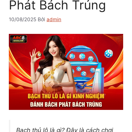
Phát Bách Trúng
10/08/2025
Bởi
admin
Bạch thủ lô là gì? Đây là cách chơi