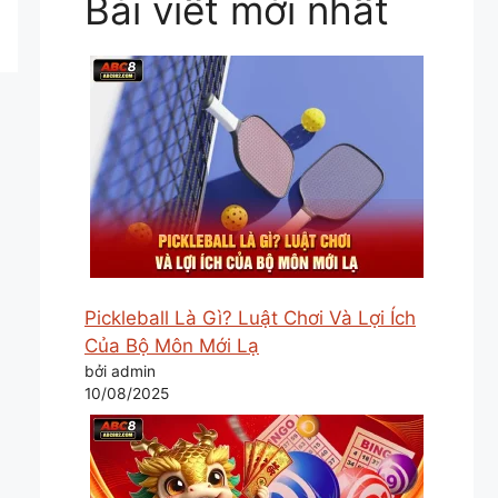
Bài viết mới nhất
Pickleball Là Gì? Luật Chơi Và Lợi Ích
Của Bộ Môn Mới Lạ
bởi admin
10/08/2025