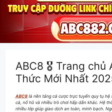
ABC8 🎖️ Trang ch
Thức Mới Nhất 202
ABC8
là nền tảng cá cược trực tuyến quy tụ hệ si
cá, nổ hũ và nhiều trò chơi hấp dẫn khác. Hệ t
nhiều lớp giúp giao dịch an toàn, minh bạch. Ng