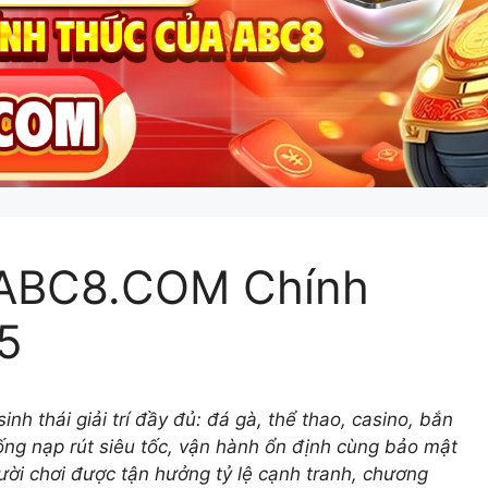
ủ ABC8.COM Chính
5
nh thái giải trí đầy đủ: đá gà, thể thao, casino, bắn
hống nạp rút siêu tốc, vận hành ổn định cùng bảo mật
ười chơi được tận hưởng tỷ lệ cạnh tranh, chương