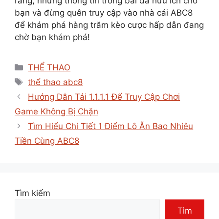
rằng, những thông tin trong bài đã hữu ích cho
bạn và đừng quên truy cập vào nhà cái ABC8
để khám phá hàng trăm kèo cược hấp dẫn đang
chờ bạn khám phá!
Danh
THỂ THAO
mục
Thẻ
thể thao abc8
Hướng Dẫn Tải 1.1.1.1 Để Truy Cập Chơi
Game Không Bị Chặn
Tìm Hiểu Chi Tiết 1 Điểm Lô Ăn Bao Nhiêu
Tiền Cùng ABC8
Tìm kiếm
Tìm