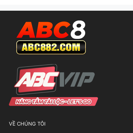
VỀ CHÚNG TÔI