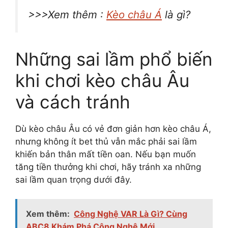
>>>Xem thêm :
Kèo châu Á
là gì?
Những sai lầm phổ biến
khi chơi kèo châu Âu
và cách tránh
Dù kèo châu Âu có vẻ đơn giản hơn kèo châu Á,
nhưng không ít bet thủ vẫn mắc phải sai lầm
khiến bản thân mất tiền oan. Nếu bạn muốn
tăng tiền thưởng khi chơi, hãy tránh xa những
sai lầm quan trọng dưới đây.
Xem thêm:
Công Nghệ VAR Là Gì? Cùng
ABC8 Khám Phá Công Nghệ Mới