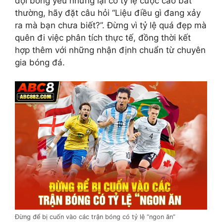
đội bóng yêu nhưng lại có tỷ lệ cược cao bất
thường, hãy đặt câu hỏi “Liệu điều gì đang xảy
ra mà bạn chưa biết?”. Đừng vì tỷ lệ quá đẹp mà
quên đi việc phân tích thực tế, đồng thời kết
hợp thêm với những nhận định chuẩn từ chuyên
gia bóng đá.
Đừng để bị cuốn vào các trận bóng có tỷ lệ “ngon ăn”