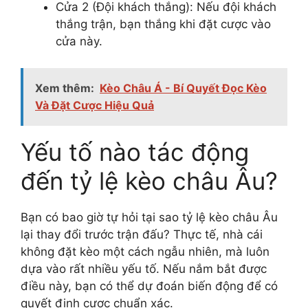
Cửa 2 (Đội khách thắng): Nếu đội khách
thắng trận, bạn thắng khi đặt cược vào
cửa này.
Xem thêm:
Kèo Châu Á - Bí Quyết Đọc Kèo
Và Đặt Cược Hiệu Quả
Yếu tố nào tác động
đến tỷ lệ kèo châu Âu?
Bạn có bao giờ tự hỏi tại sao tỷ lệ kèo châu Âu
lại thay đổi trước trận đấu? Thực tế, nhà cái
không đặt kèo một cách ngẫu nhiên, mà luôn
dựa vào rất nhiều yếu tố. Nếu nắm bắt được
điều này, bạn có thể dự đoán biến động để có
quyết định cược chuẩn xác.