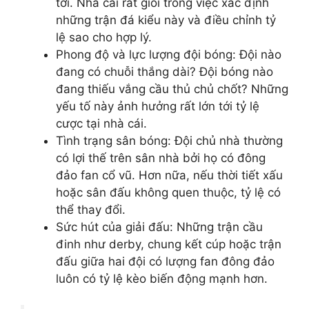
tới. Nhà cái rất giỏi trong việc xác định
những trận đá kiểu này và điều chỉnh tỷ
lệ sao cho hợp lý.
Phong độ và lực lượng đội bóng: Đội nào
đang có chuỗi thắng dài? Đội bóng nào
đang thiếu vắng cầu thủ chủ chốt? Những
yếu tố này ảnh hưởng rất lớn tới tỷ lệ
cược tại nhà cái.
Tình trạng sân bóng: Đội chủ nhà thường
có lợi thế trên sân nhà bởi họ có đông
đảo fan cổ vũ. Hơn nữa, nếu thời tiết xấu
hoặc sân đấu không quen thuộc, tỷ lệ có
thể thay đổi.
Sức hút của giải đấu: Những trận cầu
đinh như derby, chung kết cúp hoặc trận
đấu giữa hai đội có lượng fan đông đảo
luôn có tỷ lệ kèo biến động mạnh hơn.