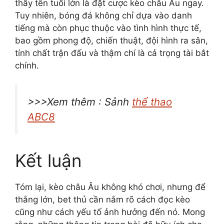
thấy tên tuổi lớn là đặt cược kèo châu Âu ngay.
Tuy nhiên, bóng đá không chỉ dựa vào danh
tiếng mà còn phục thuộc vào tình hình thực tế,
bao gồm phong độ, chiến thuật, đội hình ra sân,
tính chất trận đấu và thậm chí là cả trọng tài bắt
chính.
>>>Xem thêm : Sảnh
thể thao
ABC8
Kết luận
Tóm lại, kèo châu Âu không khó chơi, nhưng để
thắng lớn, bet thủ cần nắm rõ cách đọc kèo
cũng như cách yếu tố ảnh hưởng đến nó. Mong