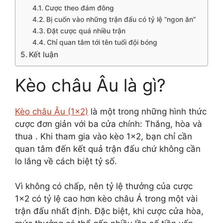
Cược theo đám đông
Bị cuốn vào những trận đấu có tỷ lệ “ngon ăn”
Đặt cược quá nhiều trận
Chỉ quan tâm tới tên tuổi đội bóng
Kết luận
Kèo châu Âu là gì?
Kèo châu Âu (1×2)
là một trong những hình thức
cược đơn giản với ba cửa chính: Thắng, hòa và
thua . Khi tham gia vào kèo 1×2, bạn chỉ cần
quan tâm đến kết quả trận đấu chứ không cần
lo lắng về cách biệt tỷ số.
Vì không có chấp, nên tỷ lệ thưởng của cược
1×2 có tỷ lệ cao hơn kèo châu Á trong một vài
trận đấu nhất định. Đặc biệt, khi cược cửa hòa,