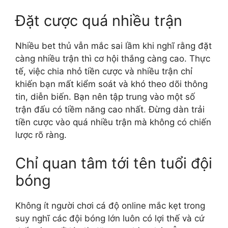
Đặt cược quá nhiều trận
Nhiều bet thủ vẫn mắc sai lầm khi nghĩ rằng đặt
càng nhiều trận thì cơ hội thắng càng cao. Thực
tế, việc chia nhỏ tiền cược và nhiều trận chỉ
khiến bạn mất kiểm soát và khó theo dõi thông
tin, diễn biến. Bạn nên tập trung vào một số
trận đấu có tiềm năng cao nhất. Đừng dàn trải
tiền cược vào quá nhiều trận mà không có chiến
lược rõ ràng.
Chỉ quan tâm tới tên tuổi đội
bóng
Không ít người chơi cá độ online mắc kẹt trong
suy nghĩ các đội bóng lớn luôn có lợi thế và cứ